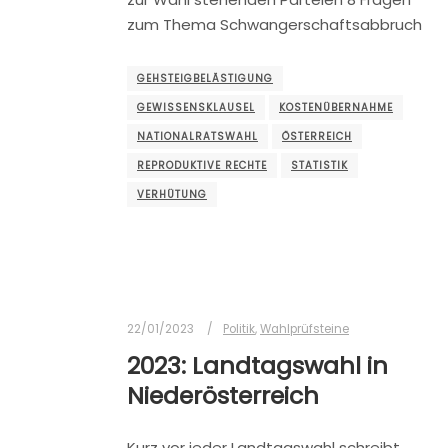
zum Thema Schwangerschaftsabbruch
GEHSTEIGBELÄSTIGUNG
GEWISSENSKLAUSEL
KOSTENÜBERNAHME
NATIONALRATSWAHL
ÖSTERREICH
REPRODUKTIVE RECHTE
STATISTIK
VERHÜTUNG
22/01/2023
Politik
,
Wahlprüfsteine
2023: Landtagswahl in
Niederösterreich
Kurz vor jeder Landtagswahl schreibt